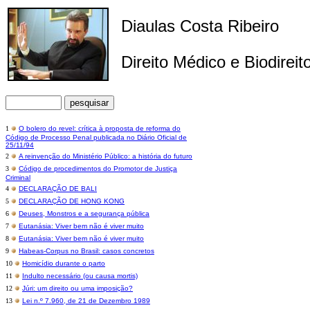
Diaulas Costa Ribeiro
Direito Médico e Biodireit
1
O bolero do revel: crítica à proposta de reforma do
Código de Processo Penal publicada no Diário Oficial de
25/11/94
2
A reinvenção do Ministério Público: a história do futuro
3
Código de procedimentos do Promotor de Justiça
Criminal
4
DECLARAÇÃO DE BALI
5
DECLARAÇÃO DE HONG KONG
6
Deuses, Monstros e a segurança pública
7
Eutanásia: Viver bem não é viver muito
8
Eutanásia: Viver bem não é viver muito
9
Habeas-Corpus no Brasil: casos concretos
10
Homicídio durante o parto
11
Indulto necessário (ou causa mortis)
12
Júri: um direito ou uma imposição?
13
Lei n.º 7.960, de 21 de Dezembro 1989