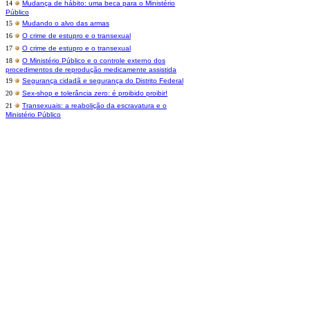
14
Mudança de hábito: uma beca para o Ministério
Público
15
Mudando o alvo das armas
16
O crime de estupro e o transexual
17
O crime de estupro e o transexual
18
O Ministério Público e o controle externo dos
procedimentos de reprodução medicamente assistida
19
Segurança cidadã e segurança do Distrito Federal
20
Sex-shop e tolerância zero: é proibido proibir!
21
Transexuais: a reabolição da escravatura e o
Ministério Público